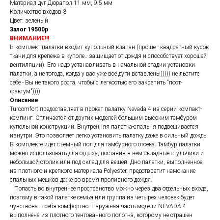
Материал дуг Дюрапол 11 мм, 9.5 мм
Количество входов 3
Цвет: зеленый
Залог 19500р
ВНИМАНИЕ!!!
В комплект палатки входит купольный клапан (проще - квадратный кусок
ткани для крепежа в куполе.. защищает от дождя и способствует хорошей
вентиляции). Его надо устанавливать в начальной стадии установки
палатки, а не тогода, когда у вас уже все дуги вставлены))))) не льстите
себе - Вы не такого роста, чтобы с легкостью его закрепить "пост-
фактум"))))
Описание
Turcomfort предоставляет в прокат палатку Nevada 4 из серии компакт-
кемпинг. Отличается от других моделей большим высоким тамбуром
купольной конструкции. Внутренняя палатка-спальня подвешивается
изнутри. Это позволяет легко установить палатку даже в сильный дождь.
В комплекте идет съемный пол для тамбурного отсека. Тамбур палатки
можно использовать для отдыха, поставив в нем складные стульчики и
небольшой столик или под склад для вещей. Дно палатки, выполненное
из плотного и крепкого материала Polyester, предотвратит намокание
спальных мешков даже во время проливного дождя.
Попасть во внутреннее пространство можно через два отдельных входа,
поэтому в такой палатке семья или группа из четырех человек будет
чувствовать себя комфортно. Наружная часть модели NEVADA 4
выполнена из плотного тентованного полотна, которому не страшен