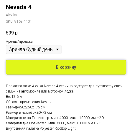
Nevada 4
Alexika
SKU:
9168.4401
599
р.
Аренда/продажа
В корзину
Прокат палатки Alexika Nevada 4 отлично подходит для путешествующей
семьи на автомобиле или моторной лодке.
Вес12.6 кг
Область применения Кемпинг
Размер450x250x175 см
Размер в чехле25х30х72 см
Материал тента Полиэстер. мин. 4000, макс. 10000 мм H2O
Материал дна Полиэстер. мин. 6000, макс. 10000 мм Н2О
Внутренняя палатка Polyester RipStop Light