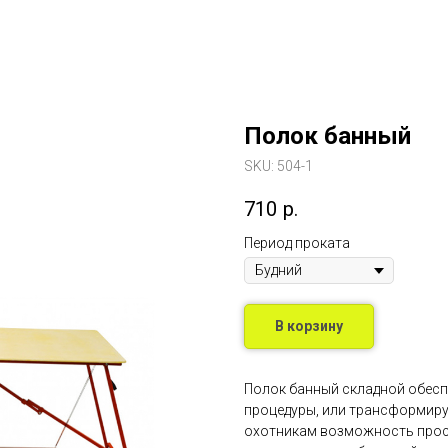
Полок банный
SKU:
504-1
710
р.
Период проката
В корзину
Полок банный складной обесп
процедуры, или трансформиру
охотникам возможность прос