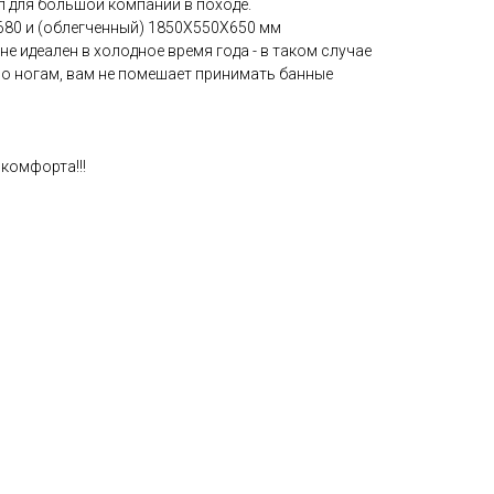
 для большой компании в походе.
680 и (облегченный) 1850Х550Х650 мм
е идеален в холодное время года - в таком случае
по ногам, вам не помешает принимать банные
комфорта!!!