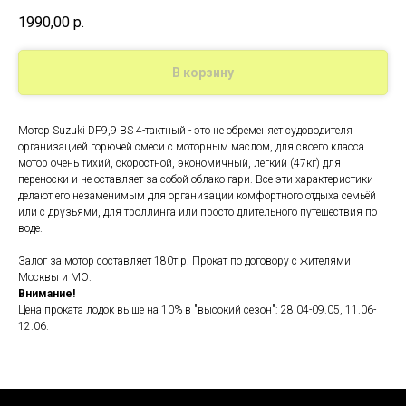
1990,00
р.
В корзину
Мотор Suzuki DF9,9 BS 4-тактный - это не обременяет судоводителя
организацией горючей смеси с моторным маслом, для своего класса
мотор очень тихий, скоростной, экономичный, легкий (47кг) для
переноски и не оставляет за собой облако гари. Все эти характеристики
делают его незаменимым для организации комфортного отдыха семьёй
или с друзьями, для троллинга или просто длительного путешествия по
воде.
Залог за мотор составляет 180т.р. Прокат по договору с жителями
Москвы и МО.
Внимание!
Цена проката лодок выше на 10% в "высокий сезон": 28.04-09.05, 11.06-
12.06.